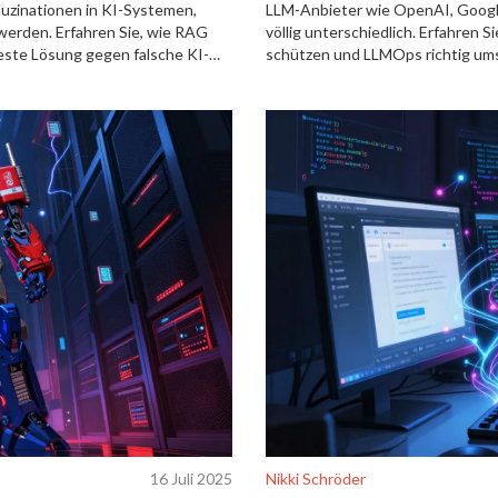
uzinationen in KI-Systemen,
LLM-Anbieter wie OpenAI, Goog
werden. Erfahren Sie, wie RAG
völlig unterschiedlich. Erfahren 
beste Lösung gegen falsche KI-
schützen und LLMOps richtig um
16 Juli 2025
Nikki Schröder