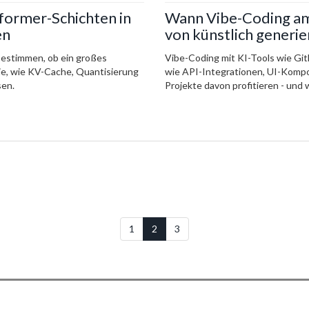
former-Schichten in
Wann Vibe-Coding am 
en
von künstlich generi
bestimmen, ob ein großes
Vibe-Coding mit KI-Tools wie Gi
Sie, wie KV-Cache, Quantisierung
wie API-Integrationen, UI-Komp
sen.
Projekte davon profitieren - und 
1
2
3