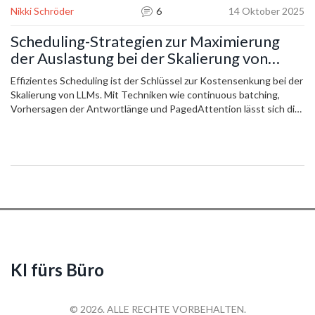
Nikki Schröder
6
14 Oktober 2025
Scheduling-Strategien zur Maximierung
der Auslastung bei der Skalierung von
LLMs
Effizientes Scheduling ist der Schlüssel zur Kostensenkung bei der
Skalierung von LLMs. Mit Techniken wie continuous batching,
Vorhersagen der Antwortlänge und PagedAttention lässt sich die
GPU-Auslastung von 30 % auf über 85 % steigern - und Kosten
um bis zu 87 % reduzieren.
KI fürs Büro
© 2026. ALLE RECHTE VORBEHALTEN.