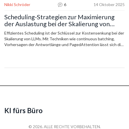
Nikki Schröder
6
14 Oktober 2025
Scheduling-Strategien zur Maximierung
der Auslastung bei der Skalierung von
LLMs
Effizientes Scheduling ist der Schlüssel zur Kostensenkung bei der
Skalierung von LLMs. Mit Techniken wie continuous batching,
Vorhersagen der Antwortlänge und PagedAttention lässt sich die
GPU-Auslastung von 30 % auf über 85 % steigern - und Kosten
um bis zu 87 % reduzieren.
KI fürs Büro
© 2026. ALLE RECHTE VORBEHALTEN.