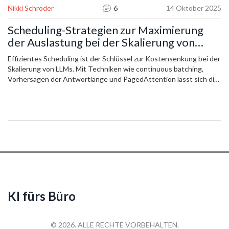
Nikki Schröder
6
14 Oktober 2025
Scheduling-Strategien zur Maximierung
der Auslastung bei der Skalierung von
LLMs
Effizientes Scheduling ist der Schlüssel zur Kostensenkung bei der
Skalierung von LLMs. Mit Techniken wie continuous batching,
Vorhersagen der Antwortlänge und PagedAttention lässt sich die
GPU-Auslastung von 30 % auf über 85 % steigern - und Kosten
um bis zu 87 % reduzieren.
KI fürs Büro
© 2026. ALLE RECHTE VORBEHALTEN.